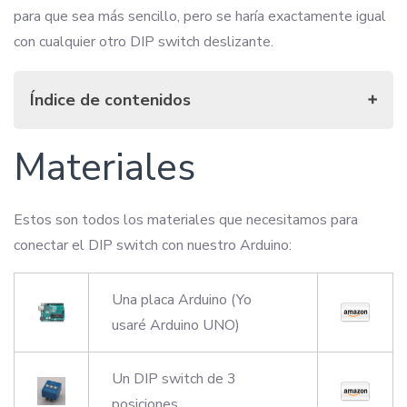
para que sea más sencillo, pero se haría exactamente igual
con cualquier otro DIP switch deslizante.
Índice de contenidos
Materiales
Materiales
Conexiones
Sketch
Declaraciones
Estos son todos los materiales que necesitamos para
Configuración
conectar el DIP switch con nuestro Arduino:
Función loop
El resultado final
Una placa Arduino (Yo
usaré Arduino UNO)
Un DIP switch de 3
posiciones