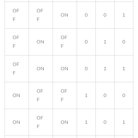
OF
OF
ON
0
0
1
F
F
OF
OF
ON
0
1
0
F
F
OF
ON
ON
0
1
1
F
OF
OF
ON
1
0
0
F
F
OF
ON
ON
1
0
1
F