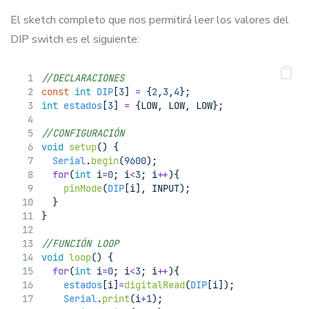
El sketch completo que nos permitirá leer los valores del
DIP switch es el siguiente:
//DECLARACIONES
const
int
DIP
[
3
] 
=
 {
2
,
3
,
4
};
int
estados
[
3
] 
=
 {LOW, LOW, LOW};
//CONFIGURACIÓN
void
setup
() {
Serial
.
begin
(
9600
);
for
(
int
 i
=
0
; i
<
3
; i
++
){
pinMode
(
DIP
[i], INPUT);
  }
}
//FUNCIÓN LOOP
void
loop
() {
for
(
int
 i
=
0
; i
<
3
; i
++
){
estados
[i]
=
digitalRead
(
DIP
[i]);
Serial
.
print
(i
+
1
);