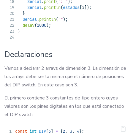
Serial
.
print
(
": "
);
Serial
.
println
(
estados
[i]);
  }
Serial
.
println
(
""
);
delay
(
1000
);
}
Declaraciones
Vamos a declarar 2 arrays de dimensión 3. La dimensión de
los arrays debe ser la misma que el número de posiciones
del DIP switch. En este caso son 3.
El primero contiene 3 constantes de tipo entero cuyos
valores son los pines digitales en los que está conectado
el DIP switch:
const
int
DIP
[
3
] 
=
 {
2
, 
3
, 
4
};