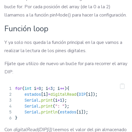
bucle for. Por cada posición del array (de la 0 a la 2)
llamamos a la función pinMode() para hacer la configuración.
Función loop
Y ya solo nos queda la función principal en la que vamos a
realizar la lectura de los pines digitales.
Fíjate que utilizo de nuevo un bucle for para recorrer el array
DIP:
for
(
int
 i
=
0
; i
<
3
; i
++
){
estados
[i]
=
digitalRead
(
DIP
[i]);
Serial
.
print
(i
+
1
);
Serial
.
print
(
": "
);
Serial
.
println
(
estados
[i]);
}
Con
digitalRead(DIP[i])
leemos el valor del pin almacenado