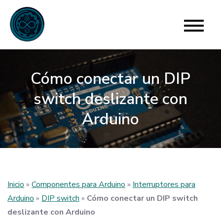
Skip
to
Para Arduino
El límite está en tu imaginación
content
Cómo conectar un DIP
switch deslizante con
Arduino
Inicio
»
Componentes para Arduino
»
Interruptores para
Arduino
»
DIP switch
»
Cómo conectar un DIP switch
deslizante con Arduino