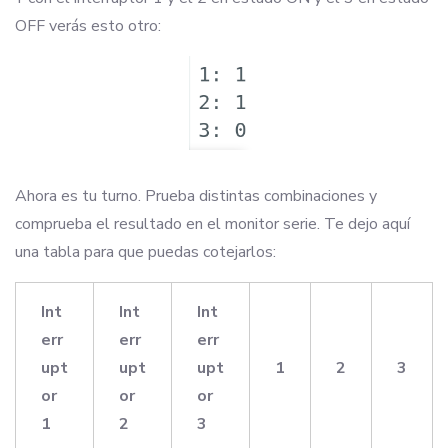
OFF verás esto otro:
Ahora es tu turno. Prueba distintas combinaciones y
comprueba el resultado en el monitor serie. Te dejo aquí
una tabla para que puedas cotejarlos:
Int
Int
Int
err
err
err
upt
upt
upt
1
2
3
or
or
or
1
2
3