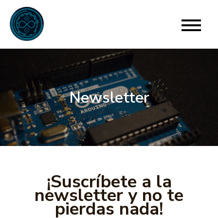
Skip
to
Para Arduino
El límite está en tu imaginación
content
Newsletter
¡Suscríbete a la
newsletter y no te
pierdas nada!