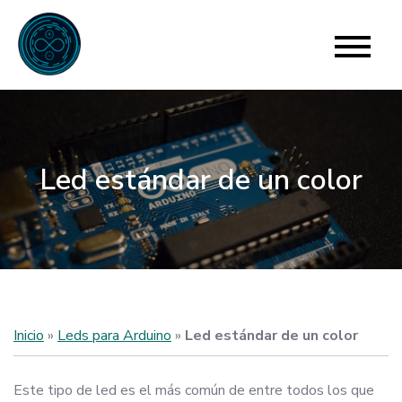
Skip
to
Para Arduino
El límite está en tu imaginación
content
Led estándar de un color
Inicio
»
Leds para Arduino
»
Led estándar de un color
Este tipo de led es el más común de entre todos los que