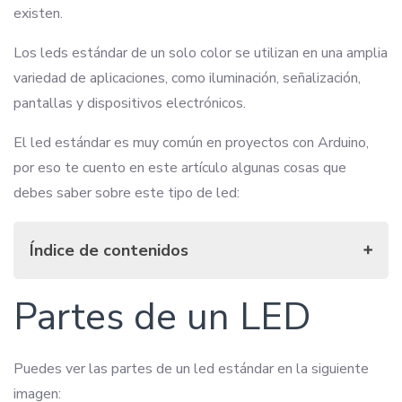
existen.
Los leds estándar de un solo color se utilizan en una amplia
variedad de aplicaciones, como iluminación, señalización,
pantallas y dispositivos electrónicos.
El led estándar es muy común en proyectos con Arduino,
por eso te cuento en este artículo algunas cosas que
debes saber sobre este tipo de led:
Índice de contenidos
Partes de un LED
Partes de un LED
Cómo funciona un led
Voltajes que soporta un led según el color
Cómo calcular la resistencia para un led
Puedes ver las partes de un led estándar en la siguiente
Cómo conectar un led con Arduino
imagen: