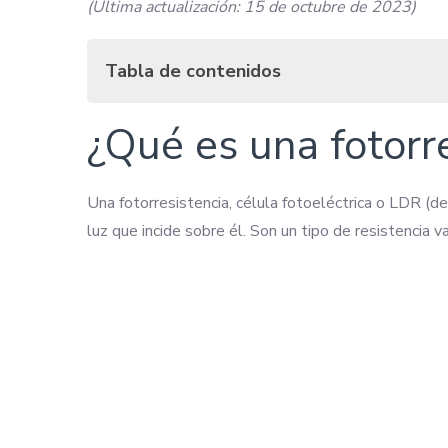
(Última actualización: 15 de octubre de 2023)
Tabla de contenidos
¿Qué es una fotorresistencia?
¿Qué es una fotorr
¿Para que sirve una fotorresistencia?
¿Cómo funciona una fotorresistencia?
¿Cuántos ohmios tiene una fotorresistencia?
Una fotorresistencia, célula fotoeléctrica o LDR (de
¿Cómo conectar una fotorresistencia con Arduin
luz que incide sobre él. Son un tipo de resistencia va
Divisor de tensión
Divisor de tensión con fotorresistencia
¿Cómo programar una fotorresistencia con Ardui
Declaraciones
Configuración
Función loop
Tutoriales con fotorresistencias y Arduino