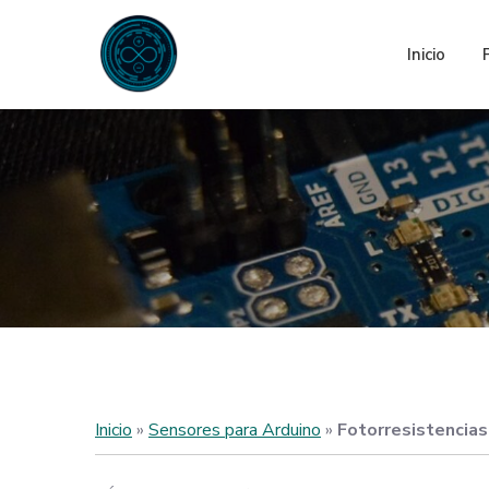
Skip
to
Inicio
Para Arduino
El límite está en tu imaginación
content
Inicio
»
Sensores para Arduino
»
Fotorresistencias