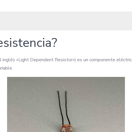
esistencia?
l inglés «Light Dependent Resistor») es un componente eléctrico 
o?
riable.
no?