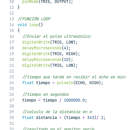
pinMode
(TRIG, OUTPUT);
}
//FUNCIÓN LOOP
void
loop
()
{
  //Enviar el pulso ultrasónico:
digitalWrite
(TRIG, LOW);  
delayMicroseconds
(
4
);
digitalWrite
(TRIG, HIGH);
delayMicroseconds
(
10
);
digitalWrite
(TRIG, LOW);
  //tiempo que tarda en recibir el echo en micro
float
 tiempo 
=
pulseIn
(ECHO, HIGH); 
  //tiempo en segundos
  tiempo 
=
 tiempo 
/
1000000.0
;
  //calculo de la distancia en m
float
 distancia 
=
 (tiempo 
*
343
)
/
2
;
  //resultado en el monitor serie