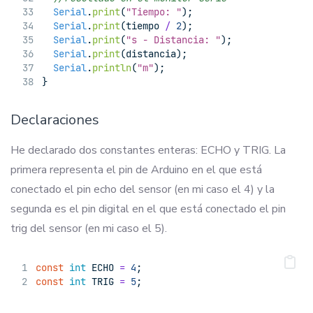
Serial
.
print
(
"Tiempo: "
);
Serial
.
print
(tiempo 
/
2
);
Serial
.
print
(
"s - Distancia: "
);
Serial
.
print
(distancia);
Serial
.
println
(
"m"
);
}
Declaraciones
He declarado dos constantes enteras: ECHO y TRIG. La
primera representa el pin de Arduino en el que está
conectado el pin echo del sensor (en mi caso el 4) y la
segunda es el pin digital en el que está conectado el pin
trig del sensor (en mi caso el 5).
const
int
 ECHO 
=
4
;
const
int
 TRIG 
=
5
;