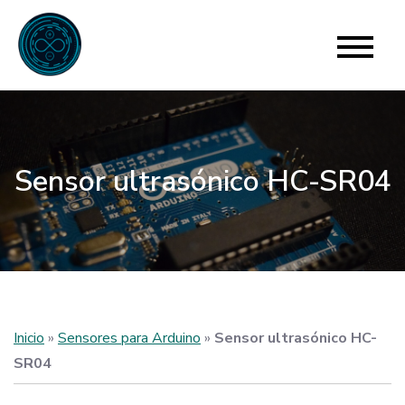
Skip
to
Para Arduino
El límite está en tu imaginación
content
Sensor ultrasónico HC-SR04
Inicio
»
Sensores para Arduino
»
Sensor ultrasónico HC-
SR04