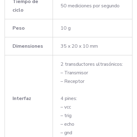
Tiempo de
50 mediciones por segundo
ciclo
Peso
10 g
Dimensiones
35 x 20 x 10 mm
2 transductores ultrasónicos:
– Transmisor
– Receptor
Interfaz
4 pines:
– vcc
– trig
– echo
– gnd