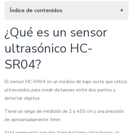
Índice de contenidos
¿Qué es un sensor ultrasónico HC-SR04?
¿Qué es un sensor
¿Para qué sirve el HC-SR04?
Especificaciones del sensor HC-SR04
ultrasónico HC-
¿Cómo funciona el sensor HC-SR04?
Cálculo del tiempo de vuelo
SR04?
Cálculo de la distancia
¿Cómo se conecta el sensor ultrasónico HC-SR04 con
El sensor HC-SR04 es un módulo de bajo coste que utiliza
Arduino?
ultrasonidos para medir distancias entre dos puntos y
¿Cómo programar el sensor HC-SR04 con Arduino?
detectar objetos.
Programación sin librería
Declaraciones
Tiene un rango de medición de 2 a 450 cm y una precisión
Configuración
de aproximadamente 3mm.
Función loop
Programación con librería
Está compuesto por dos transductores ultrasónicos: un