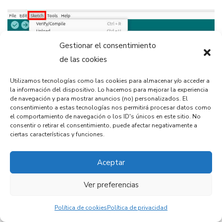
Gestionar el consentimiento
de las cookies
Utilizamos tecnologías como las cookies para almacenar y/o acceder a
la información del dispositivo. Lo hacemos para mejorar la experiencia
de navegación y para mostrar anuncios (no) personalizados. El
consentimiento a estas tecnologías nos permitirá procesar datos como
el comportamiento de navegación o los ID's únicos en este sitio. No
Paso 2: Busca e instala la librería.
consentir o retirar el consentimiento, puede afectar negativamente a
Escribe
HCSR04
ciertas características y funciones.
ultrasonic sensor
en el buscador del Library Manager y
automáticamente aparecerá como primer resultado. Fíjate
Aceptar
que el autor sea gamegine:
Ver preferencias
Política de cookies
Política de privacidad