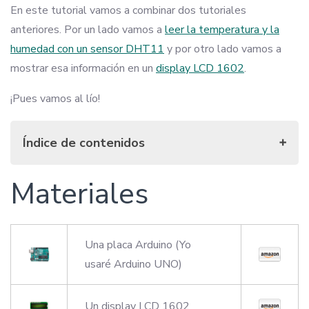
En este tutorial vamos a combinar dos tutoriales
anteriores. Por un lado vamos a
leer la temperatura y la
humedad con un sensor DHT11
y por otro lado vamos a
mostrar esa información en un
display LCD 1602
.
¡Pues vamos al lío!
Índice de contenidos
Materiales
Materiales
Conexiones
Sketch
Declaraciones
Una placa Arduino (Yo
Configuración
usaré Arduino UNO)
Función loop
Un display LCD 1602