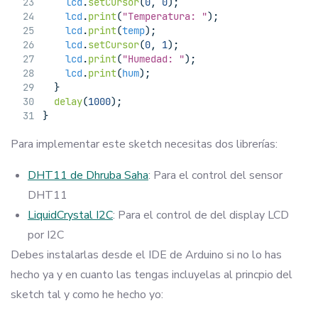
lcd
.
setCursor
(
0
, 
0
);
lcd
.
print
(
"Temperatura: "
);
lcd
.
print
(
temp
);
lcd
.
setCursor
(
0
, 
1
);
lcd
.
print
(
"Humedad: "
);
lcd
.
print
(
hum
);
  }
delay
(
1000
);
}
Para implementar este sketch necesitas dos librerías:
DHT11 de Dhruba Saha
: Para el control del sensor
DHT11
LiquidCrystal I2C
: Para el control de del display LCD
por I2C
Debes instalarlas desde el IDE de Arduino si no lo has
hecho ya y en cuanto las tengas incluyelas al princpio del
sketch tal y como he hecho yo: