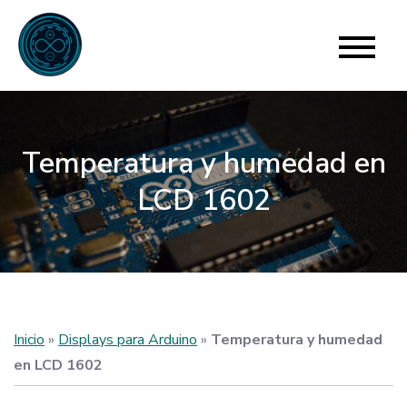
Skip
to
Para Arduino
El límite está en tu imaginación
content
Temperatura y humedad en
LCD 1602
Inicio
»
Displays para Arduino
»
Temperatura y humedad
en LCD 1602