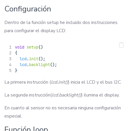
Configuración
Dentro de la función setup he incluido dos instrucciones
para configurar el display LCD:
void
setup
()
{
lcd
.
init
();
lcd
.
backlight
();
}
La primera instrucción (
lcd.init()
) inicia el LCD y el bus I2C.
La segunda instrucción(
lcd.backlight()
) ilumina el display.
En cuanto al sensor no es necesaria ninguna configuración
especial.
Función loop