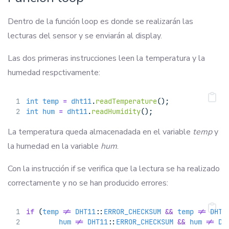
Dentro de la función loop es donde se realizarán las
lecturas del sensor y se enviarán al display.
Las dos primeras instrucciones leen la temperatura y la
humedad respctivamente:
int
temp
=
dht11
.
readTemperature
();
int
hum
=
dht11
.
readHumidity
();
La temperatura queda almacenadada en el variable
temp
y
la humedad en la variable
hum
.
Con la instrucción if se verifica que la lectura se ha realizado
correctamente y no se han producido errores:
if
 (
temp
!=
DHT11
::
ERROR_CHECKSUM
&&
temp
!=
DHT1
hum
!=
DHT11
::
ERROR_CHECKSUM
&&
hum
!=
DH