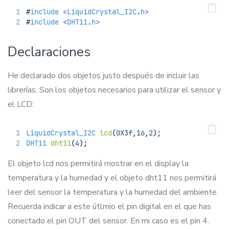
#
include
<
LiquidCrystal_I2C
.
h
>
#
include
<
DHT11
.
h
>
Declaraciones
He declarado dos objetos justo después de incluir las
librerías. Son los objetos necesarios para utilizar el sensor y
el LCD:
LiquidCrystal_I2C
lcd
(
0X3f
,
16
,
2
);
DHT11
dht11
(
4
);
El objeto lcd nos permitirá mostrar en el display la
temperatura y la humedad y el objeto dht11 nos permitirá
leer del sensor la temperatura y la humedad del ambiente.
Recuerda indicar a este útlmio el pin digital en el que has
conectado el pin OUT del sensor. En mi caso es el pin 4.