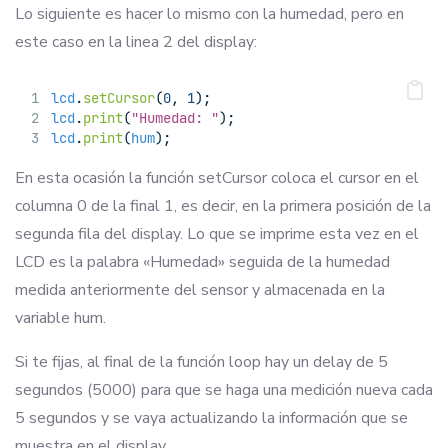
Lo siguiente es hacer lo mismo con la humedad, pero en
este caso en la linea 2 del display:
lcd
.
setCursor
(
0
, 
1
);
lcd
.
print
(
"Humedad: "
);
lcd
.
print
(
hum
);
En esta ocasión la función setCursor coloca el cursor en el
columna 0 de la final 1, es decir, en la primera posición de la
segunda fila del display. Lo que se imprime esta vez en el
LCD es la palabra «Humedad» seguida de la humedad
medida anteriormente del sensor y almacenada en la
variable hum.
Si te fijas, al final de la función loop hay un delay de 5
segundos (5000) para que se haga una medición nueva cada
5 segundos y se vaya actualizando la información que se
muestra en el display.