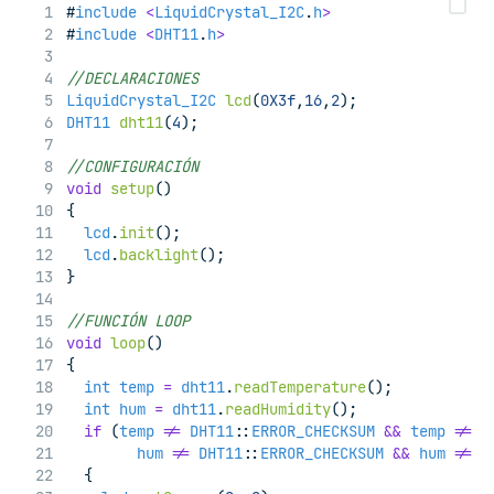
#
include
<
LiquidCrystal_I2C
.
h
>
#
include
<
DHT11
.
h
>
//DECLARACIONES
LiquidCrystal_I2C
lcd
(
0X3f
,
16
,
2
);
DHT11
dht11
(
4
);
//CONFIGURACIÓN
void
setup
()
{
lcd
.
init
();
lcd
.
backlight
();
}
//FUNCIÓN LOOP
void
loop
()
{
int
temp
=
dht11
.
readTemperature
();
int
hum
=
dht11
.
readHumidity
();
if
 (
temp
!=
DHT11
::
ERROR_CHECKSUM
&&
temp
!=
D
hum
!=
DHT11
::
ERROR_CHECKSUM
&&
hum
!=
D
  {